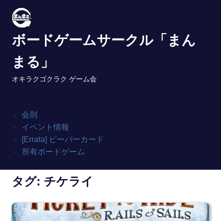
Skip
to
content
ボードゲームサークル「まん
まる」
オキラクゴクラク ゲーム会
会則
イベント情報
[Errata] ピーパーカード
所有ボードゲーム
タグ:
チケライ