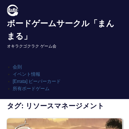
Skip
to
content
ボードゲームサークル「まん
まる」
オキラクゴクラク ゲーム会
会則
イベント情報
[Errata] ピーパーカード
所有ボードゲーム
タグ:
リソースマネージメント