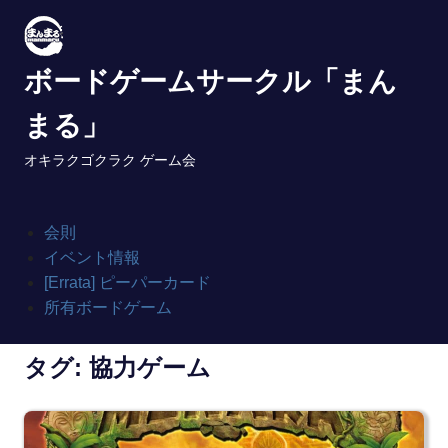
Skip
to
content
ボードゲームサークル「まん
まる」
オキラクゴクラク ゲーム会
会則
イベント情報
[Errata] ピーパーカード
所有ボードゲーム
タグ:
協力ゲーム