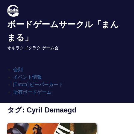
Skip
to
content
ボードゲームサークル「まん
まる」
オキラクゴクラク ゲーム会
会則
イベント情報
[Errata] ピーパーカード
所有ボードゲーム
タグ:
Cyril Demaegd