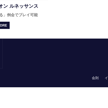
オン ルネッサンス
る」例会でプレイ可能
MORE
会則
イ