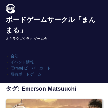
Skip
to
content
ボードゲームサークル「まん
まる」
オキラクゴクラク ゲーム会
会則
イベント情報
[Errata] ピーパーカード
所有ボードゲーム
タグ:
Emerson Matsuuchi