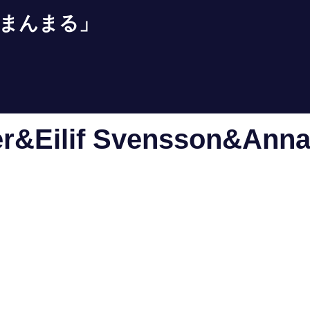
まんまる」
er&Eilif Svensson&Ann