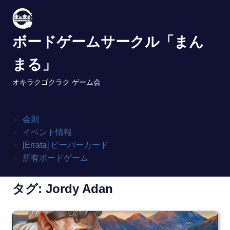
Skip
to
content
ボードゲームサークル「まん
まる」
オキラクゴクラク ゲーム会
会則
イベント情報
[Errata] ピーパーカード
所有ボードゲーム
タグ:
Jordy Adan