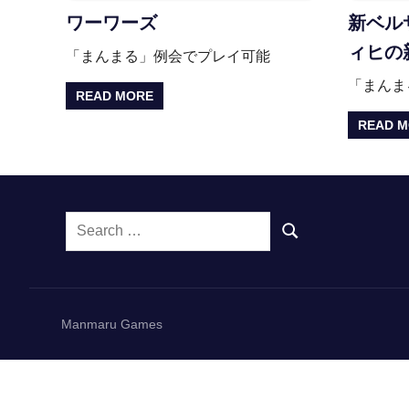
ワーワーズ
新ベル
ィヒの
「まんまる」例会でプレイ可能
「まんま
READ MORE
READ 
Search
SEARCH
for:
Manmaru Games