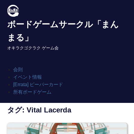
Skip
to
content
ボードゲームサークル「まん
まる」
オキラクゴクラク ゲーム会
会則
イベント情報
[Errata] ピーパーカード
所有ボードゲーム
タグ:
Vital Lacerda