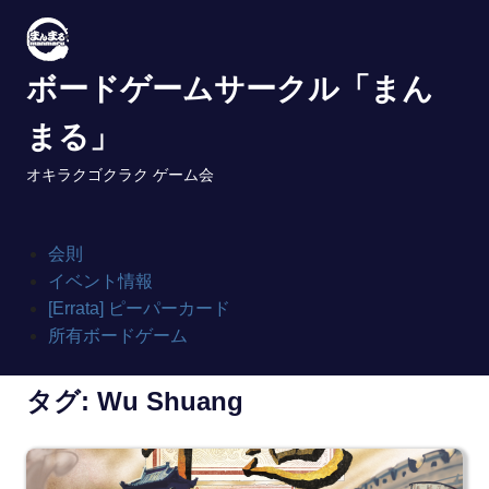
Skip
to
content
ボードゲームサークル「まん
まる」
オキラクゴクラク ゲーム会
会則
イベント情報
[Errata] ピーパーカード
所有ボードゲーム
タグ:
Wu Shuang