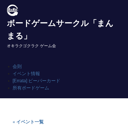
Skip
to
content
ボードゲームサークル「まん
まる」
オキラクゴクラク ゲーム会
会則
イベント情報
[Errata] ピーパーカード
所有ボードゲーム
« イベント一覧