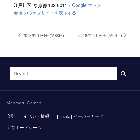
江戸川区
,
東京都
132-0011
+ Google マップ
会場 のウェブサイトを表示する
2018年9月例会 (第88回)
2018年11月例会 (第90回)
Search
SEARCH
for:
Manmaru Games
会則
イベント情報
[Errata] ピーパーカード
所有ボードゲーム