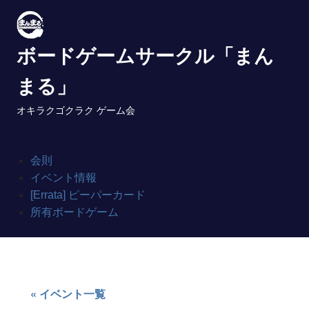
Skip
to
content
ボードゲームサークル「まん
まる」
オキラクゴクラク ゲーム会
会則
イベント情報
[Errata] ピーパーカード
所有ボードゲーム
« イベント一覧