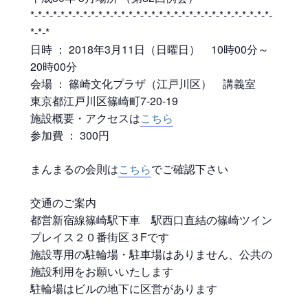
*-*-*-*-*-*-*-*-*-*-*-*-*-*-*-*-*-*-*-*-*-*-*-*-*-*-*-*-*-*-*-*-
*-*-*
日時 ： 2018年3月11日（日曜日） 10時00分～
20時00分
会場 ： 篠崎文化プラザ（江戸川区） 講義室
東京都江戸川区篠崎町7-20-19
施設概要・アクセスは
こちら
参加費 ： 300円
まんまるの会則は
こちら
でご確認下さい
交通のご案内
都営新宿線篠崎駅下車 駅西口直結の篠崎ツイン
プレイス２０番街区３Fです
施設専用の駐輪場・駐車場はありません、公共の
施設利用をお願いいたします
駐輪場はビルの地下に区営があります