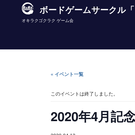
Skip
ボードゲームサークル「
to
content
オキラクゴクラク ゲーム会
« イベント一覧
このイベントは終了しました。
2020年4月