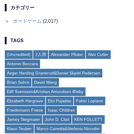
カテゴリー
ボードゲーム
(2,017)
TAGS
(Uncredited)
2人用
Alexander Pfister
Alex Cutler
Antonin Boccara
Asger Harding Granerud&Daniel Skjold Pedersen
Brian Suhre
David Wang
Eilif Svensson&Kristian Amundsen Østby
Elizabeth Hargrave
Eloi Pujadas
Fabio Lopiano
Friedemann Friese
Isaac Childres
Jamey Stegmaier
John D. Clair
KEN FOLLETT
Klaus Teuber
Marco Canetta&Stefania Niccolini