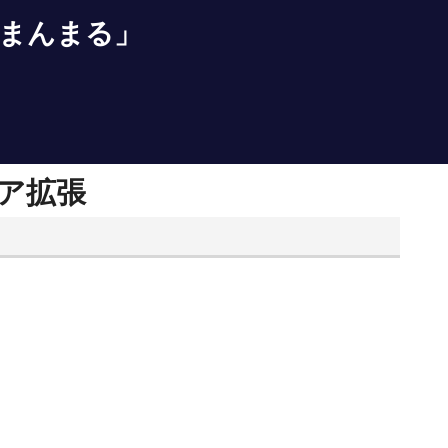
まんまる」
ア拡張