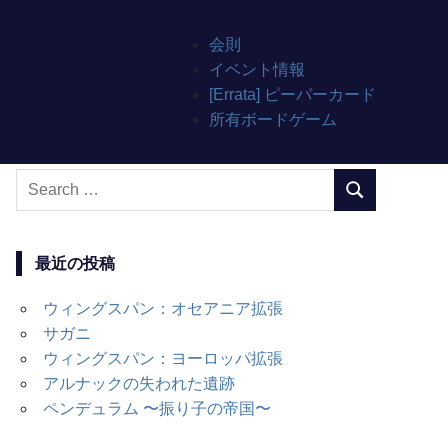
会則
イベント情報
[Errata] ピーパーカード
所有ボードゲーム
Search
SEARCH
for:
最近の投稿
ウィングスパン：オセアニア拡張
サガニ
ウィングスパン：ヨーロッパ拡張
アルナックの失われた遺跡
ペンデュラム 〜振り子の帝国〜