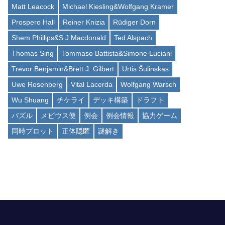
Matt Leacock
Michael Kiesling&Wolfgang Kramer
Prospero Hall
Reiner Knizia
Rüdiger Dorn
Shem Phillips&S J Macdonald
Ted Alspach
Thomas Sing
Tommaso Battista&Simone Luciani
Trevor Benjamin&Brett J. Gilbert
Urtis Šulinskas
Uwe Rosenberg
Vital Lacerda
Wolfgang Warsch
Wu Shuang
チケライ
デッキ構築
ドラフト
パズル
メビウス便
例会
例会情報
協力ゲーム
同時プロット
正体隠匿
謎解き