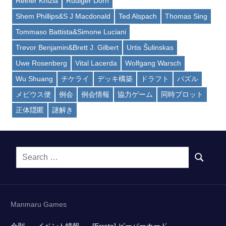
Reiner Knizia
Rüdiger Dorn
Shem Phillips&S J Macdonald
Ted Alspach
Thomas Sing
Tommaso Battista&Simone Luciani
Trevor Benjamin&Brett J. Gilbert
Urtis Šulinskas
Uwe Rosenberg
Vital Lacerda
Wolfgang Warsch
Wu Shuang
チケライ
デッキ構築
ドラフト
パズル
メビウス便
例会
例会情報
協力ゲーム
同時プロット
正体隠匿
謎解き
Search
SEARCH
for:
Manmaru Games