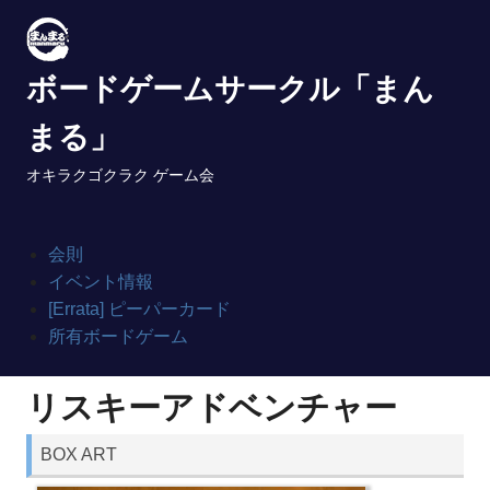
Skip
to
content
ボードゲームサークル「まん
まる」
オキラクゴクラク ゲーム会
会則
イベント情報
[Errata] ピーパーカード
所有ボードゲーム
リスキーアドベンチャー
BOX ART