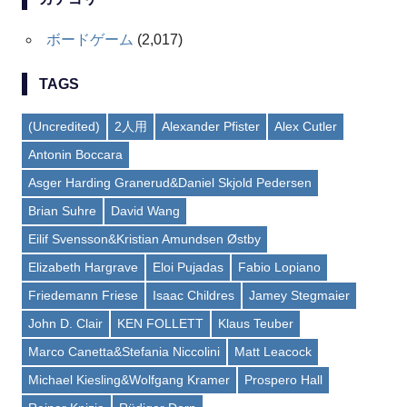
ボードゲーム
(2,017)
TAGS
(Uncredited)
2人用
Alexander Pfister
Alex Cutler
Antonin Boccara
Asger Harding Granerud&Daniel Skjold Pedersen
Brian Suhre
David Wang
Eilif Svensson&Kristian Amundsen Østby
Elizabeth Hargrave
Eloi Pujadas
Fabio Lopiano
Friedemann Friese
Isaac Childres
Jamey Stegmaier
John D. Clair
KEN FOLLETT
Klaus Teuber
Marco Canetta&Stefania Niccolini
Matt Leacock
Michael Kiesling&Wolfgang Kramer
Prospero Hall