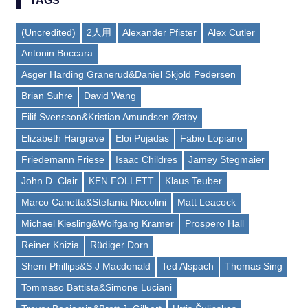
TAGS
(Uncredited)
2人用
Alexander Pfister
Alex Cutler
Antonin Boccara
Asger Harding Granerud&Daniel Skjold Pedersen
Brian Suhre
David Wang
Eilif Svensson&Kristian Amundsen Østby
Elizabeth Hargrave
Eloi Pujadas
Fabio Lopiano
Friedemann Friese
Isaac Childres
Jamey Stegmaier
John D. Clair
KEN FOLLETT
Klaus Teuber
Marco Canetta&Stefania Niccolini
Matt Leacock
Michael Kiesling&Wolfgang Kramer
Prospero Hall
Reiner Knizia
Rüdiger Dorn
Shem Phillips&S J Macdonald
Ted Alspach
Thomas Sing
Tommaso Battista&Simone Luciani