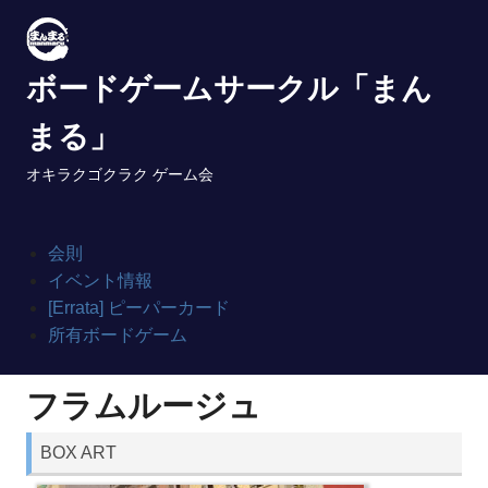
Skip
to
content
ボードゲームサークル「まん
まる」
オキラクゴクラク ゲーム会
会則
イベント情報
[Errata] ピーパーカード
所有ボードゲーム
フラムルージュ
BOX ART