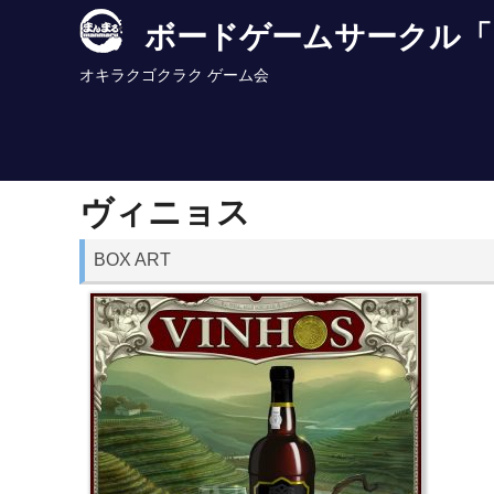
Skip
ボードゲームサークル「
to
content
オキラクゴクラク ゲーム会
ヴィニョス
BOX ART