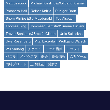
Matt Leacock
Michael Kiesling&Wolfgang Kramer
Prospero Hall
Reiner Knizia
Rüdiger Dorn
Shem Phillips&S J Macdonald
Ted Alspach
Thomas Sing
Tommaso Battista&Simone Luciani
Trevor Benjamin&Brett J. Gilbert
Urtis Šulinskas
Uwe Rosenberg
Vital Lacerda
Wolfgang Warsch
Wu Shuang
チケライ
デッキ構築
ドラフト
パズル
メビウス便
例会
例会情報
協力ゲーム
同時プロット
正体隠匿
謎解き