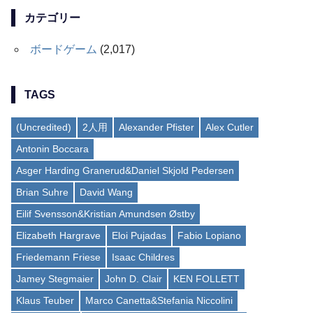
カテゴリー
ボードゲーム
(2,017)
TAGS
(Uncredited)
2人用
Alexander Pfister
Alex Cutler
Antonin Boccara
Asger Harding Granerud&Daniel Skjold Pedersen
Brian Suhre
David Wang
Eilif Svensson&Kristian Amundsen Østby
Elizabeth Hargrave
Eloi Pujadas
Fabio Lopiano
Friedemann Friese
Isaac Childres
Jamey Stegmaier
John D. Clair
KEN FOLLETT
Klaus Teuber
Marco Canetta&Stefania Niccolini