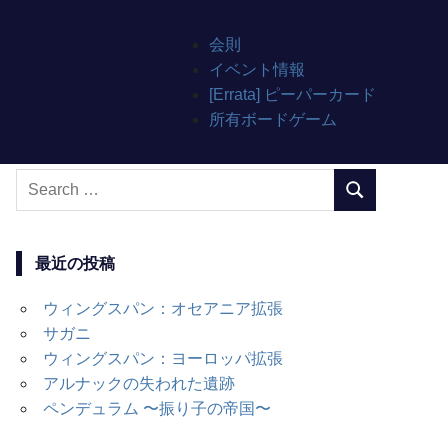
会則
イベント情報
[Errata] ピーパーカード
所有ボードゲーム
Search
SEARCH
for:
最近の投稿
ウィングスパン：オセアニア拡張
サガニ
ウィングスパン：ヨーロッパ拡張
アルナックの失われた遺跡
ペンデュラム 〜振り子の帝国〜