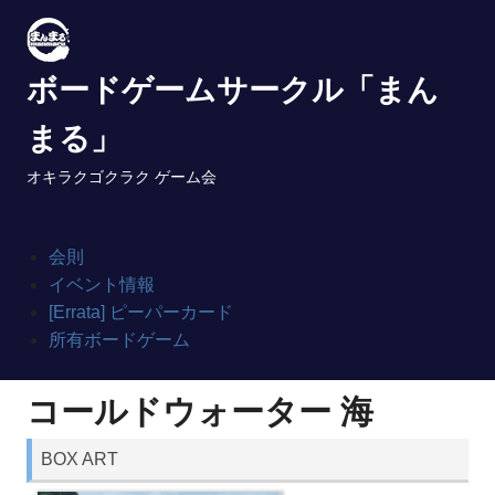
Skip
to
content
ボードゲームサークル「まん
まる」
オキラクゴクラク ゲーム会
会則
イベント情報
[Errata] ピーパーカード
所有ボードゲーム
コールドウォーター 海
BOX ART