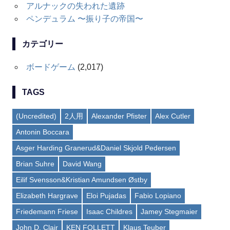
アルナックの失われた遺跡
ペンデュラム 〜振り子の帝国〜
カテゴリー
ボードゲーム
(2,017)
TAGS
(Uncredited)
2人用
Alexander Pfister
Alex Cutler
Antonin Boccara
Asger Harding Granerud&Daniel Skjold Pedersen
Brian Suhre
David Wang
Eilif Svensson&Kristian Amundsen Østby
Elizabeth Hargrave
Eloi Pujadas
Fabio Lopiano
Friedemann Friese
Isaac Childres
Jamey Stegmaier
John D. Clair
KEN FOLLETT
Klaus Teuber