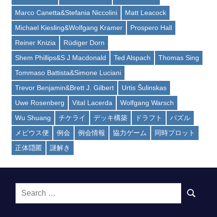
Marco Canetta&Stefania Niccolini
Matt Leacock
Michael Kiesling&Wolfgang Kramer
Prospero Hall
Reiner Knizia
Rüdiger Dorn
Shem Phillips&S J Macdonald
Ted Alspach
Thomas Sing
Tommaso Battista&Simone Luciani
Trevor Benjamin&Brett J. Gilbert
Urtis Šulinskas
Uwe Rosenberg
Vital Lacerda
Wolfgang Warsch
Wu Shuang
チケライ
デッキ構築
ドラフト
パズル
メビウス便
例会
例会情報
協力ゲーム
同時プロット
正体隠匿
謎解き
Search
SEARCH
for: