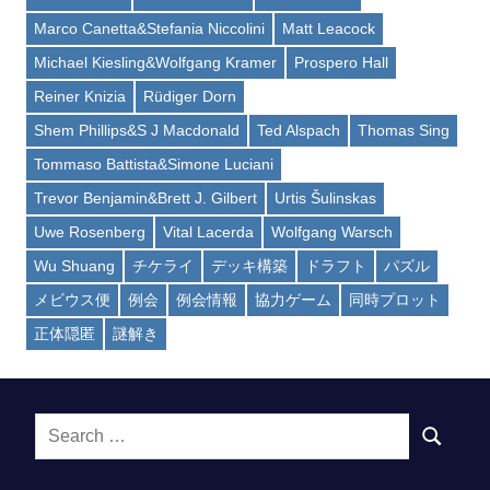
Marco Canetta&Stefania Niccolini
Matt Leacock
Michael Kiesling&Wolfgang Kramer
Prospero Hall
Reiner Knizia
Rüdiger Dorn
Shem Phillips&S J Macdonald
Ted Alspach
Thomas Sing
Tommaso Battista&Simone Luciani
Trevor Benjamin&Brett J. Gilbert
Urtis Šulinskas
Uwe Rosenberg
Vital Lacerda
Wolfgang Warsch
Wu Shuang
チケライ
デッキ構築
ドラフト
パズル
メビウス便
例会
例会情報
協力ゲーム
同時プロット
正体隠匿
謎解き
Search
SEARCH
for: