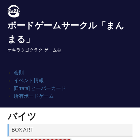
Skip
to
content
ボードゲームサークル「まん
まる」
オキラクゴクラク ゲーム会
会則
イベント情報
[Errata] ピーパーカード
所有ボードゲーム
バイツ
BOX ART