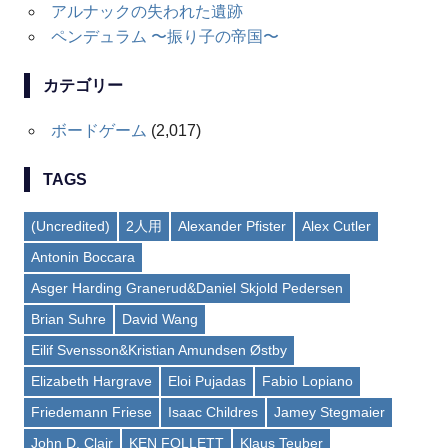
アルナックの失われた遺跡
ペンデュラム 〜振り子の帝国〜
カテゴリー
ボードゲーム
(2,017)
TAGS
(Uncredited)
2人用
Alexander Pfister
Alex Cutler
Antonin Boccara
Asger Harding Granerud&Daniel Skjold Pedersen
Brian Suhre
David Wang
Eilif Svensson&Kristian Amundsen Østby
Elizabeth Hargrave
Eloi Pujadas
Fabio Lopiano
Friedemann Friese
Isaac Childres
Jamey Stegmaier
John D. Clair
KEN FOLLETT
Klaus Teuber