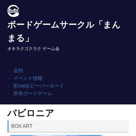
Skip
to
content
ボードゲームサークル「まん
まる」
オキラクゴクラク ゲーム会
会則
イベント情報
[Errata] ピーパーカード
所有ボードゲーム
バビロニア
BOX ART