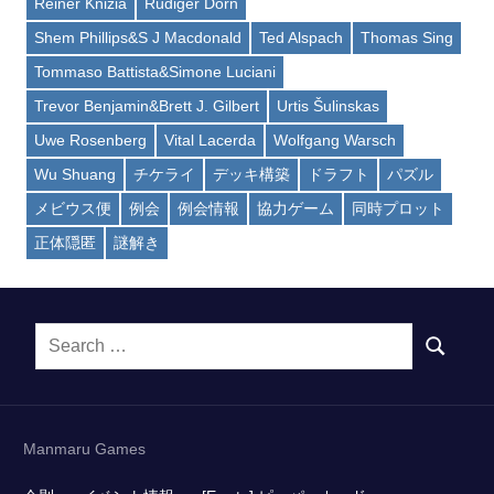
Reiner Knizia
Rüdiger Dorn
Shem Phillips&S J Macdonald
Ted Alspach
Thomas Sing
Tommaso Battista&Simone Luciani
Trevor Benjamin&Brett J. Gilbert
Urtis Šulinskas
Uwe Rosenberg
Vital Lacerda
Wolfgang Warsch
Wu Shuang
チケライ
デッキ構築
ドラフト
パズル
メビウス便
例会
例会情報
協力ゲーム
同時プロット
正体隠匿
謎解き
Search
SEARCH
for:
Manmaru Games