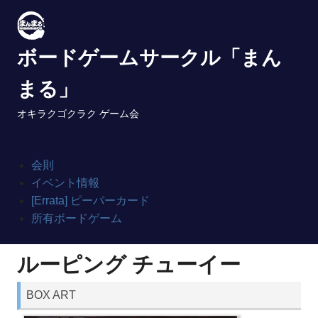
Skip
to
content
ボードゲームサークル「まん
まる」
オキラクゴクラク ゲーム会
会則
イベント情報
[Errata] ピーパーカード
所有ボードゲーム
ルーピング チューイー
BOX ART