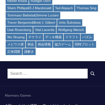
Reiner Knizia
Rüdiger Dorn
Shem Phillips&S J Macdonald
Ted Alspach
Thomas Sing
Tommaso Battista&Simone Luciani
Trevor Benjamin&Brett J. Gilbert
Urtis Šulinskas
Uwe Rosenberg
Vital Lacerda
Wolfgang Warsch
Wu Shuang
チケライ
デッキ構築
ドラフト
パズル
メビウス便
例会
例会情報
協力ゲーム
同時プロット
正体隠匿
謎解き
Search
SEARCH
for:
Manmaru Games