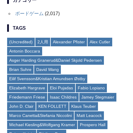
カテゴリー
ボードゲーム
(2,017)
TAGS
(Uncredited)
2人用
Alexander Pfister
Alex Cutler
Antonin Boccara
Asger Harding Granerud&Daniel Skjold Pedersen
Brian Suhre
David Wang
Eilif Svensson&Kristian Amundsen Østby
Elizabeth Hargrave
Eloi Pujadas
Fabio Lopiano
Friedemann Friese
Isaac Childres
Jamey Stegmaier
John D. Clair
KEN FOLLETT
Klaus Teuber
Marco Canetta&Stefania Niccolini
Matt Leacock
Michael Kiesling&Wolfgang Kramer
Prospero Hall