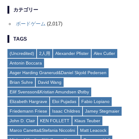
カテゴリー
ボードゲーム
(2,017)
TAGS
(Uncredited)
2人用
Alexander Pfister
Alex Cutler
Antonin Boccara
Asger Harding Granerud&Daniel Skjold Pedersen
Brian Suhre
David Wang
Eilif Svensson&Kristian Amundsen Østby
Elizabeth Hargrave
Eloi Pujadas
Fabio Lopiano
Friedemann Friese
Isaac Childres
Jamey Stegmaier
John D. Clair
KEN FOLLETT
Klaus Teuber
Marco Canetta&Stefania Niccolini
Matt Leacock