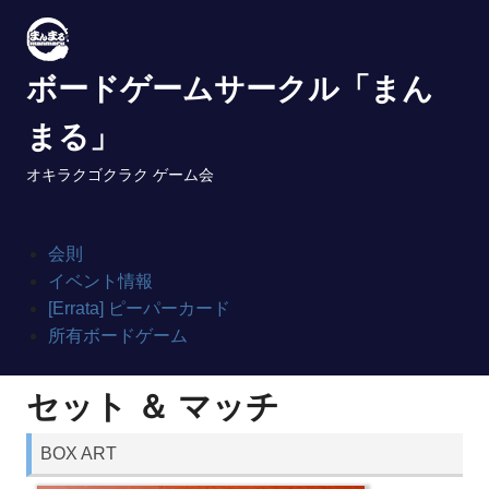
Skip
to
content
ボードゲームサークル「まん
まる」
オキラクゴクラク ゲーム会
会則
イベント情報
[Errata] ピーパーカード
所有ボードゲーム
セット ＆ マッチ
BOX ART