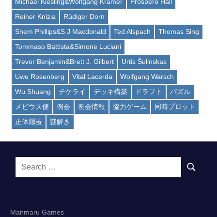
Michael Kiesling&Wolfgang Kramer
Prospero Hall
Reiner Knizia
Rüdiger Dorn
Shem Phillips&S J Macdonald
Ted Alspach
Thomas Sing
Tommaso Battista&Simone Luciani
Trevor Benjamin&Brett J. Gilbert
Urtis Šulinskas
Uwe Rosenberg
Vital Lacerda
Wolfgang Warsch
Wu Shuang
チケライ
デッキ構築
ドラフト
パズル
メビウス便
例会
例会情報
協力ゲーム
同時プロット
正体隠匿
謎解き
Search
SEARCH
for:
Manmaru Games