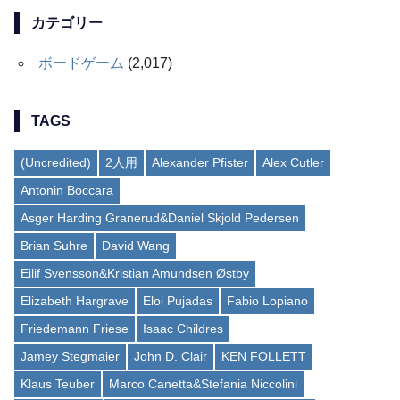
カテゴリー
ボードゲーム
(2,017)
TAGS
(Uncredited)
2人用
Alexander Pfister
Alex Cutler
Antonin Boccara
Asger Harding Granerud&Daniel Skjold Pedersen
Brian Suhre
David Wang
Eilif Svensson&Kristian Amundsen Østby
Elizabeth Hargrave
Eloi Pujadas
Fabio Lopiano
Friedemann Friese
Isaac Childres
Jamey Stegmaier
John D. Clair
KEN FOLLETT
Klaus Teuber
Marco Canetta&Stefania Niccolini