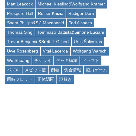
Matt Leacock
Michael Kiesling&Wolfgang Kramer
Prospero Hall
Reiner Knizia
Rüdiger Dorn
Shem Phillips&S J Macdonald
Ted Alspach
Thomas Sing
Tommaso Battista&Simone Luciani
Trevor Benjamin&Brett J. Gilbert
Urtis Šulinskas
Uwe Rosenberg
Vital Lacerda
Wolfgang Warsch
Wu Shuang
チケライ
デッキ構築
ドラフト
パズル
メビウス便
例会
例会情報
協力ゲーム
同時プロット
正体隠匿
謎解き