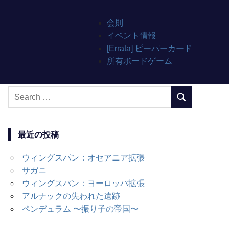
会則
イベント情報
[Errata] ピーパーカード
所有ボードゲーム
Search
SEARCH
for:
最近の投稿
ウィングスパン：オセアニア拡張
サガニ
ウィングスパン：ヨーロッパ拡張
アルナックの失われた遺跡
ペンデュラム 〜振り子の帝国〜