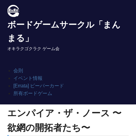
Skip
to
content
ボードゲームサークル「まん
まる」
オキラクゴクラク ゲーム会
会則
イベント情報
[Errata] ピーパーカード
所有ボードゲーム
エンパイア・ザ・ノース 〜
欲網の開拓者たち〜