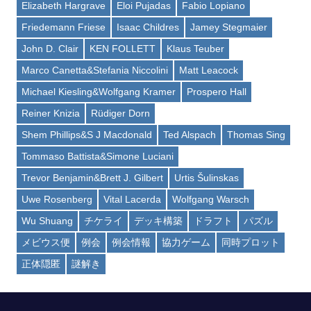
Elizabeth Hargrave
Eloi Pujadas
Fabio Lopiano
Friedemann Friese
Isaac Childres
Jamey Stegmaier
John D. Clair
KEN FOLLETT
Klaus Teuber
Marco Canetta&Stefania Niccolini
Matt Leacock
Michael Kiesling&Wolfgang Kramer
Prospero Hall
Reiner Knizia
Rüdiger Dorn
Shem Phillips&S J Macdonald
Ted Alspach
Thomas Sing
Tommaso Battista&Simone Luciani
Trevor Benjamin&Brett J. Gilbert
Urtis Šulinskas
Uwe Rosenberg
Vital Lacerda
Wolfgang Warsch
Wu Shuang
チケライ
デッキ構築
ドラフト
パズル
メビウス便
例会
例会情報
協力ゲーム
同時プロット
正体隠匿
謎解き