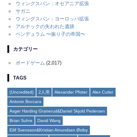
ウィングスパン：オセアニア拡張
サガニ
ウィングスパン：ヨーロッパ拡張
アルナックの失われた遺跡
ペンデュラム 〜振り子の帝国〜
カテゴリー
ボードゲーム
(2,017)
TAGS
(Uncredited)
2人用
Alexander Pfister
Alex Cutler
Antonin Boccara
Asger Harding Granerud&Daniel Skjold Pedersen
Brian Suhre
David Wang
Eilif Svensson&Kristian Amundsen Østby