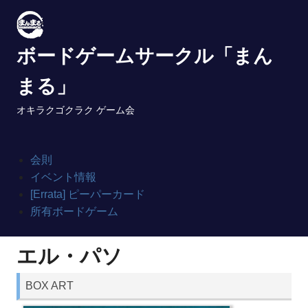
Skip
to
content
ボードゲームサークル「まん
まる」
オキラクゴクラク ゲーム会
会則
イベント情報
[Errata] ピーパーカード
所有ボードゲーム
エル・パソ
BOX ART