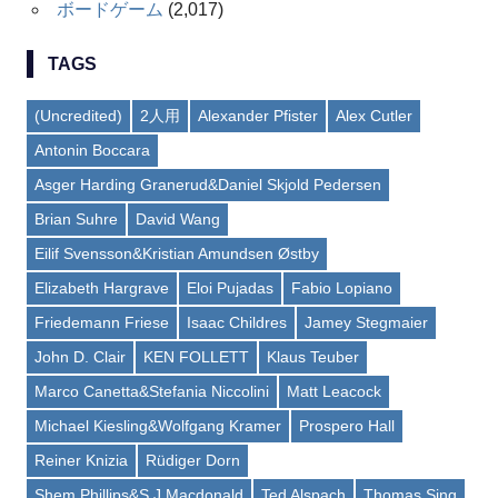
ボードゲーム
(2,017)
TAGS
(Uncredited)
2人用
Alexander Pfister
Alex Cutler
Antonin Boccara
Asger Harding Granerud&Daniel Skjold Pedersen
Brian Suhre
David Wang
Eilif Svensson&Kristian Amundsen Østby
Elizabeth Hargrave
Eloi Pujadas
Fabio Lopiano
Friedemann Friese
Isaac Childres
Jamey Stegmaier
John D. Clair
KEN FOLLETT
Klaus Teuber
Marco Canetta&Stefania Niccolini
Matt Leacock
Michael Kiesling&Wolfgang Kramer
Prospero Hall
Reiner Knizia
Rüdiger Dorn
Shem Phillips&S J Macdonald
Ted Alspach
Thomas Sing