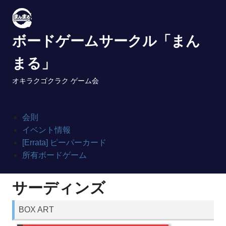
Skip
to
content
ボードゲームサークル「まん
まる」
オキラクゴクラク ゲーム会
会則
イベント情報
[Errata] ピーパーカード
所有ボードゲーム
サーディンズ
BOX ART