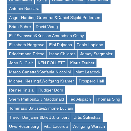
Antonin Boccara
Asger Harding Granerud&Daniel Skjold Pedersen
Brian Suhre
David Wang
Eilif Svensson&Kristian Amundsen Østby
Elizabeth Hargrave
Eloi Pujadas
Fabio Lopiano
Friedemann Friese
Isaac Childres
Jamey Stegmaier
John D. Clair
KEN FOLLETT
Klaus Teuber
Marco Canetta&Stefania Niccolini
Matt Leacock
Michael Kiesling&Wolfgang Kramer
Prospero Hall
Reiner Knizia
Rüdiger Dorn
Shem Phillips&S J Macdonald
Ted Alspach
Thomas Sing
Tommaso Battista&Simone Luciani
Trevor Benjamin&Brett J. Gilbert
Urtis Šulinskas
Uwe Rosenberg
Vital Lacerda
Wolfgang Warsch