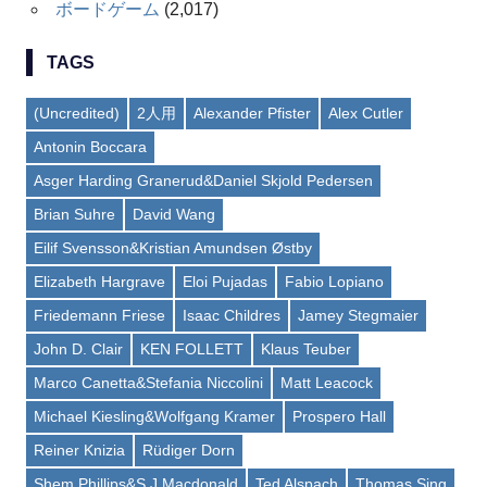
ボードゲーム
(2,017)
TAGS
(Uncredited)
2人用
Alexander Pfister
Alex Cutler
Antonin Boccara
Asger Harding Granerud&Daniel Skjold Pedersen
Brian Suhre
David Wang
Eilif Svensson&Kristian Amundsen Østby
Elizabeth Hargrave
Eloi Pujadas
Fabio Lopiano
Friedemann Friese
Isaac Childres
Jamey Stegmaier
John D. Clair
KEN FOLLETT
Klaus Teuber
Marco Canetta&Stefania Niccolini
Matt Leacock
Michael Kiesling&Wolfgang Kramer
Prospero Hall
Reiner Knizia
Rüdiger Dorn
Shem Phillips&S J Macdonald
Ted Alspach
Thomas Sing