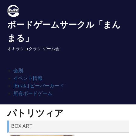
Skip
to
content
ボードゲームサークル「まん
まる」
オキラクゴクラク ゲーム会
会則
イベント情報
[Errata] ピーパーカード
所有ボードゲーム
パトリツィア
BOX ART