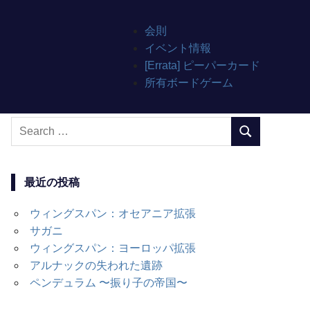
会則
イベント情報
[Errata] ピーパーカード
所有ボードゲーム
Search
SEARCH
for:
最近の投稿
ウィングスパン：オセアニア拡張
サガニ
ウィングスパン：ヨーロッパ拡張
アルナックの失われた遺跡
ペンデュラム 〜振り子の帝国〜