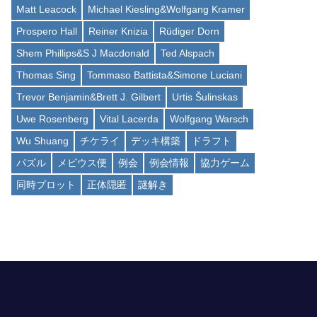
Matt Leacock
Michael Kiesling&Wolfgang Kramer
Prospero Hall
Reiner Knizia
Rüdiger Dorn
Shem Phillips&S J Macdonald
Ted Alspach
Thomas Sing
Tommaso Battista&Simone Luciani
Trevor Benjamin&Brett J. Gilbert
Urtis Šulinskas
Uwe Rosenberg
Vital Lacerda
Wolfgang Warsch
Wu Shuang
チケライ
デッキ構築
ドラフト
パズル
メビウス便
例会
例会情報
協力ゲーム
同時プロット
正体隠匿
謎解き