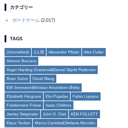
カテゴリー
ボードゲーム
(2,017)
TAGS
(Uncredited)
2人用
Alexander Pfister
Alex Cutler
Antonin Boccara
Asger Harding Granerud&Daniel Skjold Pedersen
Brian Suhre
David Wang
Eilif Svensson&Kristian Amundsen Østby
Elizabeth Hargrave
Eloi Pujadas
Fabio Lopiano
Friedemann Friese
Isaac Childres
Jamey Stegmaier
John D. Clair
KEN FOLLETT
Klaus Teuber
Marco Canetta&Stefania Niccolini