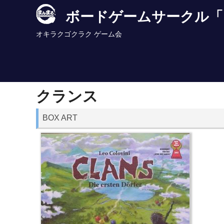
Skip
ボードゲームサークル「
to
content
オキラクゴクラク ゲーム会
クランス
BOX ART