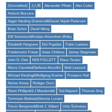
(Uncredited)
2人用
Alexander Pfister
Alex Cutler
Antonin Boccara
Asger Harding Granerud&Daniel Skjold Pedersen
Brian Suhre
David Wang
Eilif Svensson&Kristian Amundsen Østby
Elizabeth Hargrave
Eloi Pujadas
Fabio Lopiano
Friedemann Friese
Isaac Childres
Jamey Stegmaier
John D. Clair
KEN FOLLETT
Klaus Teuber
Marco Canetta&Stefania Niccolini
Matt Leacock
Michael Kiesling&Wolfgang Kramer
Prospero Hall
Reiner Knizia
Rüdiger Dorn
Shem Phillips&S J Macdonald
Ted Alspach
Thomas Sing
Tommaso Battista&Simone Luciani
Trevor Benjamin&Brett J. Gilbert
Urtis Šulinskas