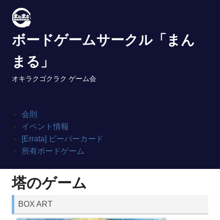
Skip
to
content
ボードゲームサークル「まん
まる」
オキラクゴクラク ゲーム会
会則
イベント情報
[Errata] ピーパーカード
所有ボードゲーム
塔のゲーム
BOX ART