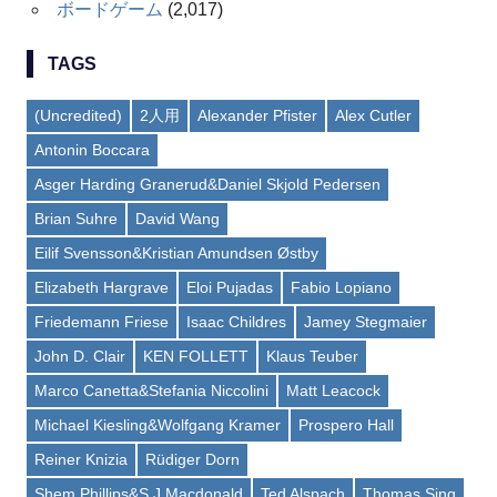
ボードゲーム
(2,017)
TAGS
(Uncredited)
2人用
Alexander Pfister
Alex Cutler
Antonin Boccara
Asger Harding Granerud&Daniel Skjold Pedersen
Brian Suhre
David Wang
Eilif Svensson&Kristian Amundsen Østby
Elizabeth Hargrave
Eloi Pujadas
Fabio Lopiano
Friedemann Friese
Isaac Childres
Jamey Stegmaier
John D. Clair
KEN FOLLETT
Klaus Teuber
Marco Canetta&Stefania Niccolini
Matt Leacock
Michael Kiesling&Wolfgang Kramer
Prospero Hall
Reiner Knizia
Rüdiger Dorn
Shem Phillips&S J Macdonald
Ted Alspach
Thomas Sing