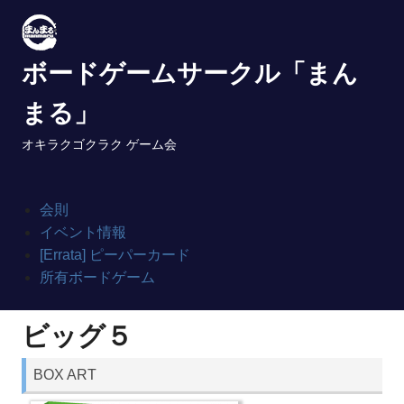
Skip
to
content
ボードゲームサークル「まん
まる」
オキラクゴクラク ゲーム会
会則
イベント情報
[Errata] ピーパーカード
所有ボードゲーム
ビッグ５
BOX ART