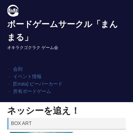
Skip
to
content
ボードゲームサークル「まん
まる」
オキラクゴクラク ゲーム会
会則
イベント情報
[Errata] ピーパーカード
所有ボードゲーム
ネッシーを追え！
BOX ART