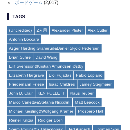
ボードゲーム
(2,017)
TAGS
(Uncredited)
2人用
Alexander Pfister
Alex Cutler
Antonin Boccara
Asger Harding Granerud&Daniel Skjold Pedersen
Brian Suhre
David Wang
Eilif Svensson&Kristian Amundsen Østby
Elizabeth Hargrave
Eloi Pujadas
Fabio Lopiano
Friedemann Friese
Isaac Childres
Jamey Stegmaier
John D. Clair
KEN FOLLETT
Klaus Teuber
Marco Canetta&Stefania Niccolini
Matt Leacock
Michael Kiesling&Wolfgang Kramer
Prospero Hall
Reiner Knizia
Rüdiger Dorn
Shem Phillips&S J Macdonald
Ted Alspach
Thomas Sing