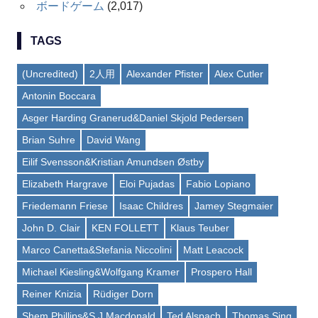
ボードゲーム
(2,017)
TAGS
(Uncredited)
2人用
Alexander Pfister
Alex Cutler
Antonin Boccara
Asger Harding Granerud&Daniel Skjold Pedersen
Brian Suhre
David Wang
Eilif Svensson&Kristian Amundsen Østby
Elizabeth Hargrave
Eloi Pujadas
Fabio Lopiano
Friedemann Friese
Isaac Childres
Jamey Stegmaier
John D. Clair
KEN FOLLETT
Klaus Teuber
Marco Canetta&Stefania Niccolini
Matt Leacock
Michael Kiesling&Wolfgang Kramer
Prospero Hall
Reiner Knizia
Rüdiger Dorn
Shem Phillips&S J Macdonald
Ted Alspach
Thomas Sing