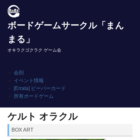
Skip
to
content
ボードゲームサークル「まん
まる」
オキラクゴクラク ゲーム会
会則
イベント情報
[Errata] ピーパーカード
所有ボードゲーム
ケルト オラクル
BOX ART