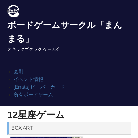
Skip
to
content
ボードゲームサークル「まん
まる」
オキラクゴクラク ゲーム会
会則
イベント情報
[Errata] ピーパーカード
所有ボードゲーム
12星座ゲーム
BOX ART