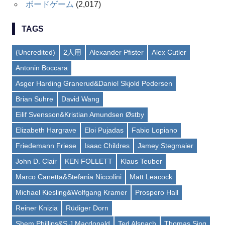
ボードゲーム
(2,017)
TAGS
(Uncredited)
2人用
Alexander Pfister
Alex Cutler
Antonin Boccara
Asger Harding Granerud&Daniel Skjold Pedersen
Brian Suhre
David Wang
Eilif Svensson&Kristian Amundsen Østby
Elizabeth Hargrave
Eloi Pujadas
Fabio Lopiano
Friedemann Friese
Isaac Childres
Jamey Stegmaier
John D. Clair
KEN FOLLETT
Klaus Teuber
Marco Canetta&Stefania Niccolini
Matt Leacock
Michael Kiesling&Wolfgang Kramer
Prospero Hall
Reiner Knizia
Rüdiger Dorn
Shem Phillips&S J Macdonald
Ted Alspach
Thomas Sing