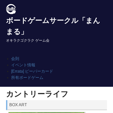
Skip
to
content
ボードゲームサークル「まん
まる」
オキラクゴクラク ゲーム会
会則
イベント情報
[Errata] ピーパーカード
所有ボードゲーム
カントリーライフ
BOX ART