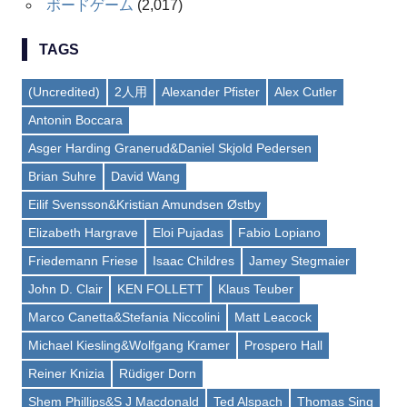
ボードゲーム
(2,017)
TAGS
(Uncredited)
2人用
Alexander Pfister
Alex Cutler
Antonin Boccara
Asger Harding Granerud&Daniel Skjold Pedersen
Brian Suhre
David Wang
Eilif Svensson&Kristian Amundsen Østby
Elizabeth Hargrave
Eloi Pujadas
Fabio Lopiano
Friedemann Friese
Isaac Childres
Jamey Stegmaier
John D. Clair
KEN FOLLETT
Klaus Teuber
Marco Canetta&Stefania Niccolini
Matt Leacock
Michael Kiesling&Wolfgang Kramer
Prospero Hall
Reiner Knizia
Rüdiger Dorn
Shem Phillips&S J Macdonald
Ted Alspach
Thomas Sing