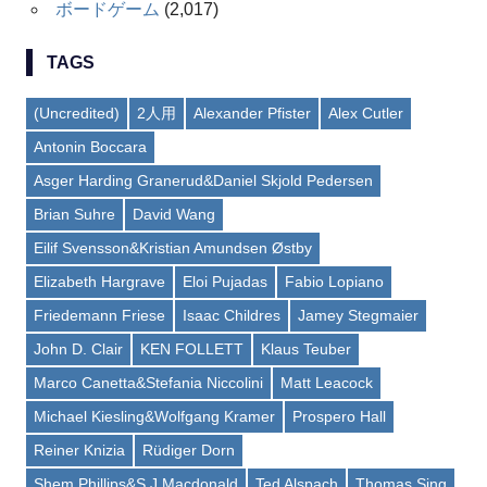
ボードゲーム
(2,017)
TAGS
(Uncredited)
2人用
Alexander Pfister
Alex Cutler
Antonin Boccara
Asger Harding Granerud&Daniel Skjold Pedersen
Brian Suhre
David Wang
Eilif Svensson&Kristian Amundsen Østby
Elizabeth Hargrave
Eloi Pujadas
Fabio Lopiano
Friedemann Friese
Isaac Childres
Jamey Stegmaier
John D. Clair
KEN FOLLETT
Klaus Teuber
Marco Canetta&Stefania Niccolini
Matt Leacock
Michael Kiesling&Wolfgang Kramer
Prospero Hall
Reiner Knizia
Rüdiger Dorn
Shem Phillips&S J Macdonald
Ted Alspach
Thomas Sing