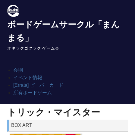
Skip
to
content
ボードゲームサークル「まん
まる」
オキラクゴクラク ゲーム会
会則
イベント情報
[Errata] ピーパーカード
所有ボードゲーム
トリック・マイスター
BOX ART