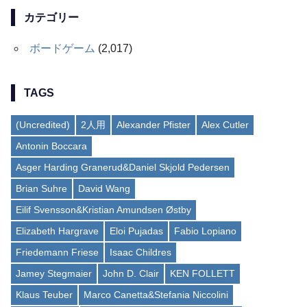
カテゴリー
ボードゲーム
(2,017)
TAGS
(Uncredited)
2人用
Alexander Pfister
Alex Cutler
Antonin Boccara
Asger Harding Granerud&Daniel Skjold Pedersen
Brian Suhre
David Wang
Eilif Svensson&Kristian Amundsen Østby
Elizabeth Hargrave
Eloi Pujadas
Fabio Lopiano
Friedemann Friese
Isaac Childres
Jamey Stegmaier
John D. Clair
KEN FOLLETT
Klaus Teuber
Marco Canetta&Stefania Niccolini