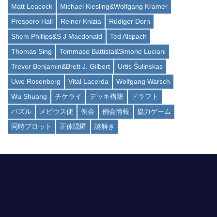
Matt Leacock
Michael Kiesling&Wolfgang Kramer
Prospero Hall
Reiner Knizia
Rüdiger Dorn
Shem Phillips&S J Macdonald
Ted Alspach
Thomas Sing
Tommaso Battista&Simone Luciani
Trevor Benjamin&Brett J. Gilbert
Urtis Šulinskas
Uwe Rosenberg
Vital Lacerda
Wolfgang Warsch
Wu Shuang
チケライ
デッキ構築
ドラフト
パズル
メビウス便
例会
例会情報
協力ゲーム
同時プロット
正体隠匿
謎解き