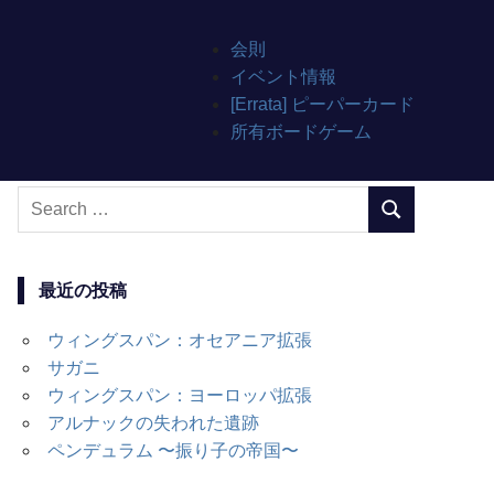
会則
イベント情報
[Errata] ピーパーカード
所有ボードゲーム
Search
SEARCH
for:
最近の投稿
ウィングスパン：オセアニア拡張
サガニ
ウィングスパン：ヨーロッパ拡張
アルナックの失われた遺跡
ペンデュラム 〜振り子の帝国〜