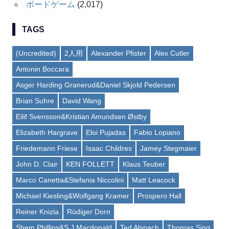
ボードゲーム
(2,017)
TAGS
(Uncredited)
2人用
Alexander Pfister
Alex Cutler
Antonin Boccara
Asger Harding Granerud&Daniel Skjold Pedersen
Brian Suhre
David Wang
Eilif Svensson&Kristian Amundsen Østby
Elizabeth Hargrave
Eloi Pujadas
Fabio Lopiano
Friedemann Friese
Isaac Childres
Jamey Stegmaier
John D. Clair
KEN FOLLETT
Klaus Teuber
Marco Canetta&Stefania Niccolini
Matt Leacock
Michael Kiesling&Wolfgang Kramer
Prospero Hall
Reiner Knizia
Rüdiger Dorn
Shem Phillips&S J Macdonald
Ted Alspach
Thomas Sing