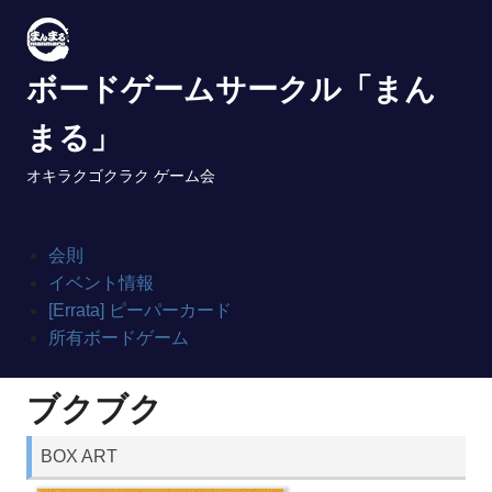
Skip
to
content
ボードゲームサークル「まん
まる」
オキラクゴクラク ゲーム会
会則
イベント情報
[Errata] ピーパーカード
所有ボードゲーム
ブクブク
BOX ART