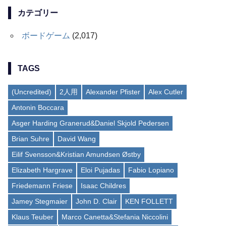
カテゴリー
ボードゲーム
(2,017)
TAGS
(Uncredited)
2人用
Alexander Pfister
Alex Cutler
Antonin Boccara
Asger Harding Granerud&Daniel Skjold Pedersen
Brian Suhre
David Wang
Eilif Svensson&Kristian Amundsen Østby
Elizabeth Hargrave
Eloi Pujadas
Fabio Lopiano
Friedemann Friese
Isaac Childres
Jamey Stegmaier
John D. Clair
KEN FOLLETT
Klaus Teuber
Marco Canetta&Stefania Niccolini