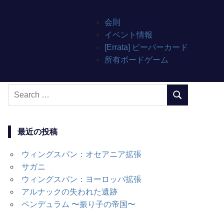
会則
イベント情報
[Errata] ピーパーカード
所有ボードゲーム
Search
SEARCH
for:
最近の投稿
ウィングスパン：オセアニア拡張
サガニ
ウィングスパン：ヨーロッパ拡張
アルナックの失われた遺跡
ペンデュラム 〜振り子の帝国〜