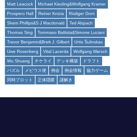
Matt Leacock
Michael Kiesling&Wolfgang Kramer
Prospero Hall
Reiner Knizia
Rüdiger Dorn
Shem Phillips&S J Macdonald
Ted Alspach
Thomas Sing
Tommaso Battista&Simone Luciani
Trevor Benjamin&Brett J. Gilbert
Urtis Šulinskas
Uwe Rosenberg
Vital Lacerda
Wolfgang Warsch
Wu Shuang
チケライ
デッキ構築
ドラフト
パズル
メビウス便
例会
例会情報
協力ゲーム
同時プロット
正体隠匿
謎解き