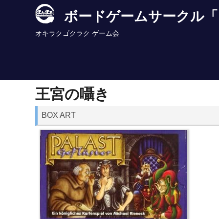
Skip
ボードゲームサークル「
to
content
オキラクゴクラク ゲーム会
王宮の囁き
BOX ART