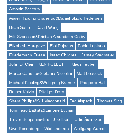
Antonin Boccara
Asger Harding Granerud&Daniel Skjold Pedersen
Brian Suhre
David Wang
Eilif Svensson&Kristian Amundsen Østby
Elizabeth Hargrave
Eloi Pujadas
Fabio Lopiano
Friedemann Friese
Isaac Childres
Jamey Stegmaier
John D. Clair
KEN FOLLETT
Klaus Teuber
Marco Canetta&Stefania Niccolini
Matt Leacock
Michael Kiesling&Wolfgang Kramer
Prospero Hall
Reiner Knizia
Rüdiger Dorn
Shem Phillips&S J Macdonald
Ted Alspach
Thomas Sing
Tommaso Battista&Simone Luciani
Trevor Benjamin&Brett J. Gilbert
Urtis Šulinskas
Uwe Rosenberg
Vital Lacerda
Wolfgang Warsch