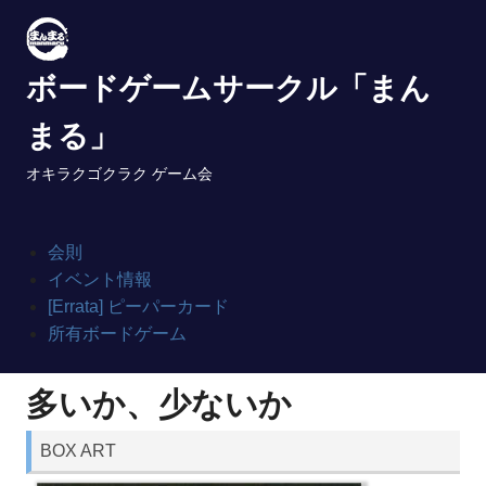
Skip
to
content
ボードゲームサークル「まん
まる」
オキラクゴクラク ゲーム会
会則
イベント情報
[Errata] ピーパーカード
所有ボードゲーム
多いか、少ないか
BOX ART