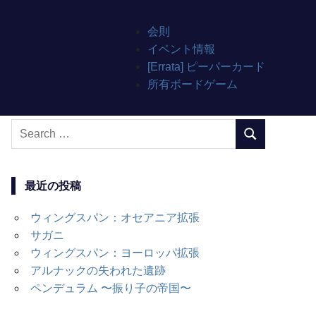
会則
イベント情報
[Errata] ピーパーカード
所有ボードゲーム
Search
SEARCH
for:
最近の投稿
ウィングスパン：オセアニア拡張
サガニ
ウィングスパン：ヨーロッパ拡張
アルナックの失われた遺跡
ペンデュラム 〜振り子の帝国〜