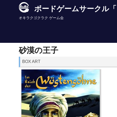
Skip
ボードゲームサークル「
to
content
オキラクゴクラク ゲーム会
砂漠の王子
BOX ART