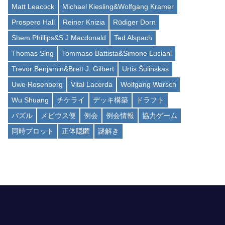
Matt Leacock
Michael Kiesling&Wolfgang Kramer
Prospero Hall
Reiner Knizia
Rüdiger Dorn
Shem Phillips&S J Macdonald
Ted Alspach
Thomas Sing
Tommaso Battista&Simone Luciani
Trevor Benjamin&Brett J. Gilbert
Urtis Šulinskas
Uwe Rosenberg
Vital Lacerda
Wolfgang Warsch
Wu Shuang
チケライ
デッキ構築
ドラフト
パズル
メビウス便
例会
例会情報
協力ゲーム
同時プロット
正体隠匿
謎解き