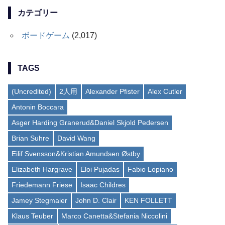
カテゴリー
ボードゲーム
(2,017)
TAGS
(Uncredited)
2人用
Alexander Pfister
Alex Cutler
Antonin Boccara
Asger Harding Granerud&Daniel Skjold Pedersen
Brian Suhre
David Wang
Eilif Svensson&Kristian Amundsen Østby
Elizabeth Hargrave
Eloi Pujadas
Fabio Lopiano
Friedemann Friese
Isaac Childres
Jamey Stegmaier
John D. Clair
KEN FOLLETT
Klaus Teuber
Marco Canetta&Stefania Niccolini