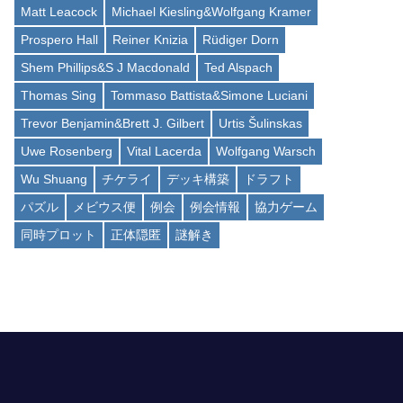
Matt Leacock
Michael Kiesling&Wolfgang Kramer
Prospero Hall
Reiner Knizia
Rüdiger Dorn
Shem Phillips&S J Macdonald
Ted Alspach
Thomas Sing
Tommaso Battista&Simone Luciani
Trevor Benjamin&Brett J. Gilbert
Urtis Šulinskas
Uwe Rosenberg
Vital Lacerda
Wolfgang Warsch
Wu Shuang
チケライ
デッキ構築
ドラフト
パズル
メビウス便
例会
例会情報
協力ゲーム
同時プロット
正体隠匿
謎解き