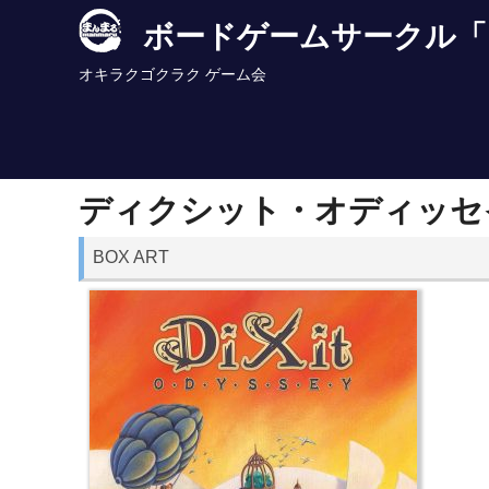
Skip
ボードゲームサークル「
to
content
オキラクゴクラク ゲーム会
ディクシット・オディッセ
BOX ART