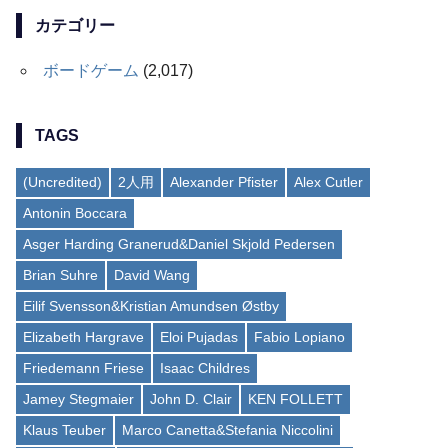
カテゴリー
ボードゲーム
(2,017)
TAGS
(Uncredited)
2人用
Alexander Pfister
Alex Cutler
Antonin Boccara
Asger Harding Granerud&Daniel Skjold Pedersen
Brian Suhre
David Wang
Eilif Svensson&Kristian Amundsen Østby
Elizabeth Hargrave
Eloi Pujadas
Fabio Lopiano
Friedemann Friese
Isaac Childres
Jamey Stegmaier
John D. Clair
KEN FOLLETT
Klaus Teuber
Marco Canetta&Stefania Niccolini