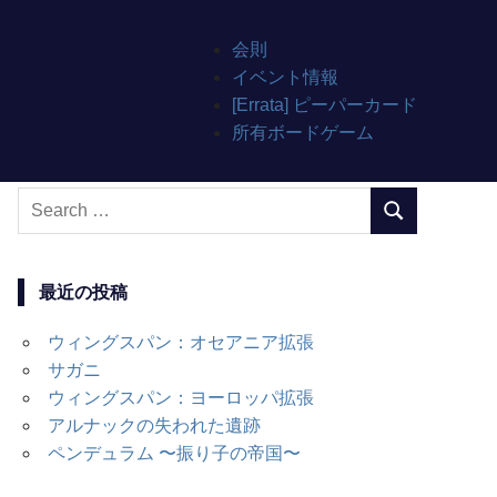
会則
イベント情報
[Errata] ピーパーカード
所有ボードゲーム
Search
SEARCH
for:
最近の投稿
ウィングスパン：オセアニア拡張
サガニ
ウィングスパン：ヨーロッパ拡張
アルナックの失われた遺跡
ペンデュラム 〜振り子の帝国〜