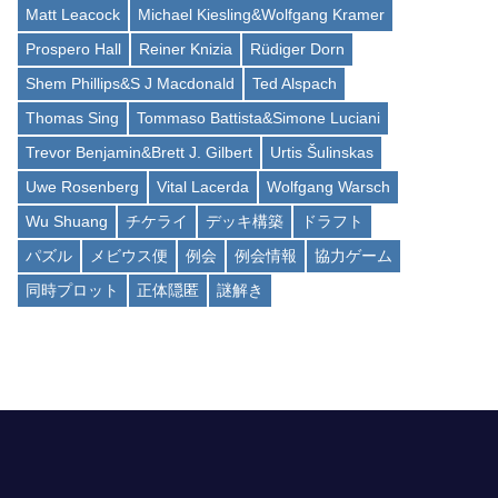
Matt Leacock
Michael Kiesling&Wolfgang Kramer
Prospero Hall
Reiner Knizia
Rüdiger Dorn
Shem Phillips&S J Macdonald
Ted Alspach
Thomas Sing
Tommaso Battista&Simone Luciani
Trevor Benjamin&Brett J. Gilbert
Urtis Šulinskas
Uwe Rosenberg
Vital Lacerda
Wolfgang Warsch
Wu Shuang
チケライ
デッキ構築
ドラフト
パズル
メビウス便
例会
例会情報
協力ゲーム
同時プロット
正体隠匿
謎解き