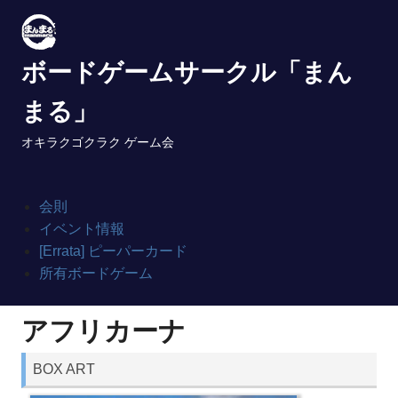
Skip
to
content
ボードゲームサークル「まん
まる」
オキラクゴクラク ゲーム会
会則
イベント情報
[Errata] ピーパーカード
所有ボードゲーム
アフリカーナ
BOX ART