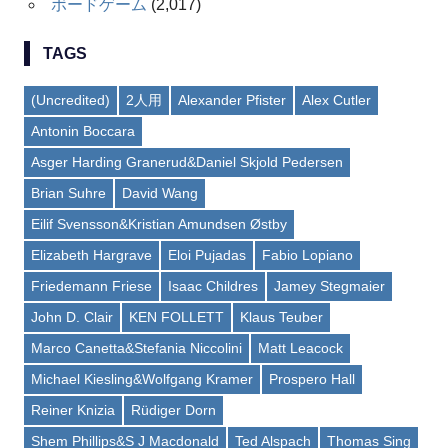
ボードゲーム
(2,017)
TAGS
(Uncredited)
2人用
Alexander Pfister
Alex Cutler
Antonin Boccara
Asger Harding Granerud&Daniel Skjold Pedersen
Brian Suhre
David Wang
Eilif Svensson&Kristian Amundsen Østby
Elizabeth Hargrave
Eloi Pujadas
Fabio Lopiano
Friedemann Friese
Isaac Childres
Jamey Stegmaier
John D. Clair
KEN FOLLETT
Klaus Teuber
Marco Canetta&Stefania Niccolini
Matt Leacock
Michael Kiesling&Wolfgang Kramer
Prospero Hall
Reiner Knizia
Rüdiger Dorn
Shem Phillips&S J Macdonald
Ted Alspach
Thomas Sing