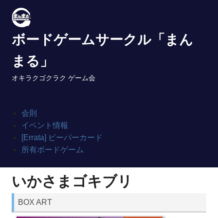
Skip
to
content
ボードゲームサークル「まん
まる」
オキラクゴクラク ゲーム会
会則
イベント情報
[Errata] ピーパーカード
所有ボードゲーム
いかさまゴキブリ
BOX ART