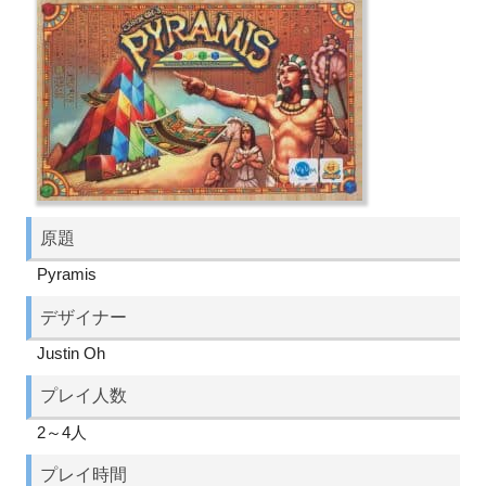
原題
Pyramis
デザイナー
Justin Oh
プレイ人数
2～4人
プレイ時間