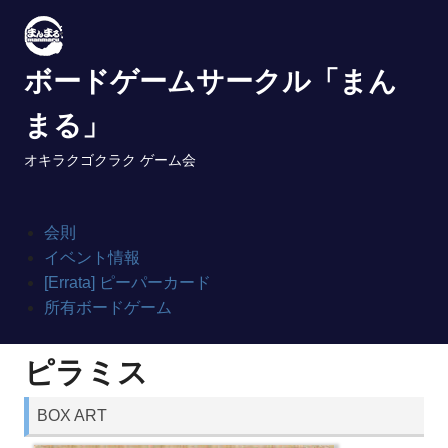
Skip
to
content
ボードゲームサークル「まん
まる」
オキラクゴクラク ゲーム会
会則
イベント情報
[Errata] ピーパーカード
所有ボードゲーム
ピラミス
BOX ART