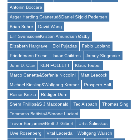
Antonin Boccara
Asger Harding Granerud&Daniel Skjold Pedersen
Brian Suhre
David Wang
Eilif Svensson&Kristian Amundsen Østby
Elizabeth Hargrave
Eloi Pujadas
Fabio Lopiano
Friedemann Friese
Isaac Childres
Jamey Stegmaier
John D. Clair
KEN FOLLETT
Klaus Teuber
Marco Canetta&Stefania Niccolini
Matt Leacock
Michael Kiesling&Wolfgang Kramer
Prospero Hall
Reiner Knizia
Rüdiger Dorn
Shem Phillips&S J Macdonald
Ted Alspach
Thomas Sing
Tommaso Battista&Simone Luciani
Trevor Benjamin&Brett J. Gilbert
Urtis Šulinskas
Uwe Rosenberg
Vital Lacerda
Wolfgang Warsch