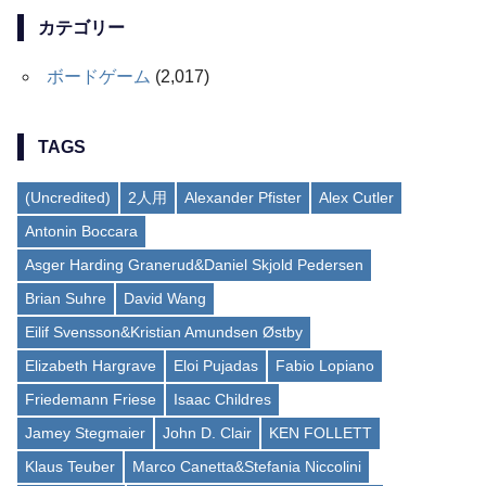
カテゴリー
ボードゲーム
(2,017)
TAGS
(Uncredited)
2人用
Alexander Pfister
Alex Cutler
Antonin Boccara
Asger Harding Granerud&Daniel Skjold Pedersen
Brian Suhre
David Wang
Eilif Svensson&Kristian Amundsen Østby
Elizabeth Hargrave
Eloi Pujadas
Fabio Lopiano
Friedemann Friese
Isaac Childres
Jamey Stegmaier
John D. Clair
KEN FOLLETT
Klaus Teuber
Marco Canetta&Stefania Niccolini