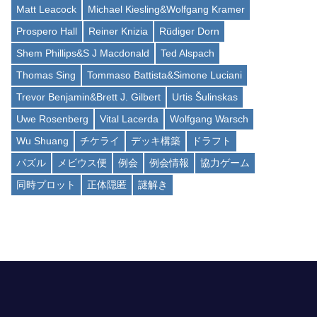
Matt Leacock
Michael Kiesling&Wolfgang Kramer
Prospero Hall
Reiner Knizia
Rüdiger Dorn
Shem Phillips&S J Macdonald
Ted Alspach
Thomas Sing
Tommaso Battista&Simone Luciani
Trevor Benjamin&Brett J. Gilbert
Urtis Šulinskas
Uwe Rosenberg
Vital Lacerda
Wolfgang Warsch
Wu Shuang
チケライ
デッキ構築
ドラフト
パズル
メビウス便
例会
例会情報
協力ゲーム
同時プロット
正体隠匿
謎解き