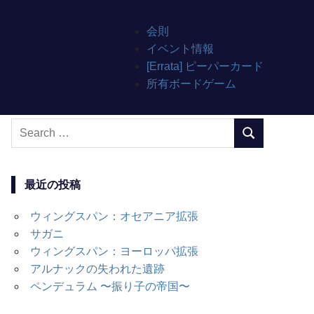
会則
イベント情報
[Errata] ピーパーカード
所有ボードゲーム
Search
SEARCH
for:
最近の投稿
ウィングスパン：オセアニア拡張
サガニ
ウィングスパン：ヨーロッパ拡張
アルナックの失われた遺跡
ペンデュラム 〜振り子の帝国〜