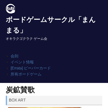
Skip
to
content
ボードゲームサークル「まん
まる」
オキラクゴクラク ゲーム会
会則
イベント情報
[Errata] ピーパーカード
所有ボードゲーム
炭鉱賛歌
BOX ART