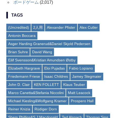
ボードゲーム
(2,017)
TAGS
(Uncredited)
2人用
Alexander Pfister
Alex Cutler
Antonin Boccara
Asger Harding Granerud&Daniel Skjold Pedersen
Brian Suhre
David Wang
Eilif Svensson&Kristian Amundsen Østby
Elizabeth Hargrave
Eloi Pujadas
Fabio Lopiano
Friedemann Friese
Isaac Childres
Jamey Stegmaier
John D. Clair
KEN FOLLETT
Klaus Teuber
Marco Canetta&Stefania Niccolini
Matt Leacock
Michael Kiesling&Wolfgang Kramer
Prospero Hall
Reiner Knizia
Rüdiger Dorn
Shem Phillips&S J Macdonald
Ted Alspach
Thomas Sing