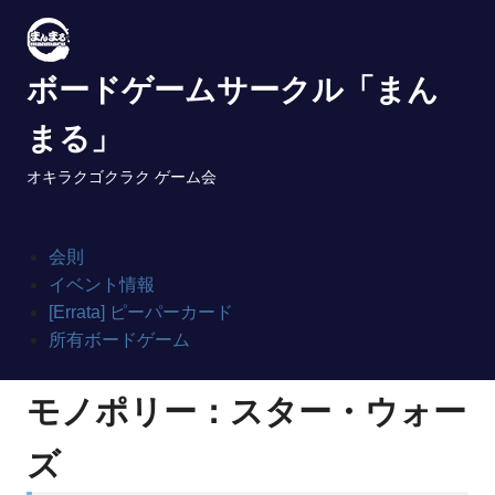
Skip
to
content
ボードゲームサークル「まん
まる」
オキラクゴクラク ゲーム会
会則
イベント情報
[Errata] ピーパーカード
所有ボードゲーム
モノポリー：スター・ウォー
ズ