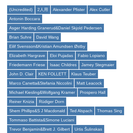
(Uncredited)
2人用
Alexander Pfister
Alex Cutler
Antonin Boccara
Asger Harding Granerud&Daniel Skjold Pedersen
Brian Suhre
David Wang
Eilif Svensson&Kristian Amundsen Østby
Elizabeth Hargrave
Eloi Pujadas
Fabio Lopiano
Friedemann Friese
Isaac Childres
Jamey Stegmaier
John D. Clair
KEN FOLLETT
Klaus Teuber
Marco Canetta&Stefania Niccolini
Matt Leacock
Michael Kiesling&Wolfgang Kramer
Prospero Hall
Reiner Knizia
Rüdiger Dorn
Shem Phillips&S J Macdonald
Ted Alspach
Thomas Sing
Tommaso Battista&Simone Luciani
Trevor Benjamin&Brett J. Gilbert
Urtis Šulinskas