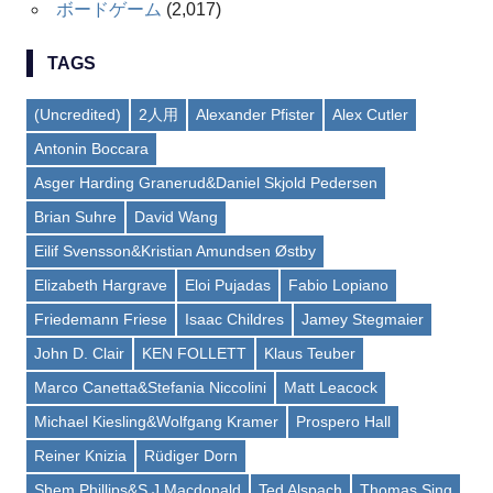
ボードゲーム
(2,017)
TAGS
(Uncredited)
2人用
Alexander Pfister
Alex Cutler
Antonin Boccara
Asger Harding Granerud&Daniel Skjold Pedersen
Brian Suhre
David Wang
Eilif Svensson&Kristian Amundsen Østby
Elizabeth Hargrave
Eloi Pujadas
Fabio Lopiano
Friedemann Friese
Isaac Childres
Jamey Stegmaier
John D. Clair
KEN FOLLETT
Klaus Teuber
Marco Canetta&Stefania Niccolini
Matt Leacock
Michael Kiesling&Wolfgang Kramer
Prospero Hall
Reiner Knizia
Rüdiger Dorn
Shem Phillips&S J Macdonald
Ted Alspach
Thomas Sing