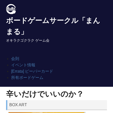
Skip
to
content
ボードゲームサークル「まん
まる」
オキラクゴクラク ゲーム会
会則
イベント情報
[Errata] ピーパーカード
所有ボードゲーム
辛いだけでいいのか？
BOX ART